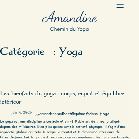
Aller
au
contenu
Catégorie :
Yoga
Les bienfaits du yoga : corps, esprit et équilibre
intérieur
Juin 16, 2026
—
amandinemalbert@yahoo.fr
dans
Yoga
par
Le yoga est une discipline ancestrale et un véritable art de vivre, pratiqué
depuis des millénaires. Bien plus qu’une simple activité physique, il s’agit d’une
approche globale qui relie le corps, le mental et la dimension intérieure de
l’être. Aujourd’hui, le yoga est reconnu pour ses nombreux bienfaits sur la santé